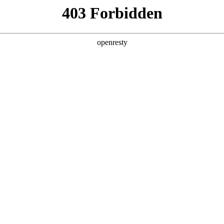
产品及服务
行业解决方案
合作伙伴
投资者关系
斯维加斯数码精彩亮相中国数智化年会
2025 / 12 / 09
2025中关村论坛系列活动——中国数智化年会在京举办，3499拉斯维加
、投资人以及线上900万人次深度交流，共探AI与产业深度融合的创新路
奖典礼也同期举行，3499拉斯维加斯数码携旗下3499拉斯维加斯问学及