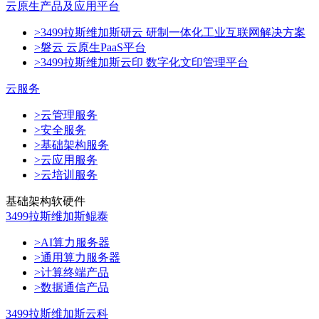
云原生产品及应用平台
>3499拉斯维加斯研云 研制一体化工业互联网解决方案
>磐云 云原生PaaS平台
>3499拉斯维加斯云印 数字化文印管理平台
云服务
>云管理服务
>安全服务
>基础架构服务
>云应用服务
>云培训服务
基础架构软硬件
3499拉斯维加斯鲲泰
>AI算力服务器
>通用算力服务器
>计算终端产品
>数据通信产品
3499拉斯维加斯云科