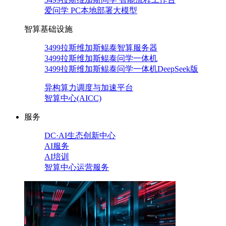
爱问学 PC本地部署大模型
智算基础设施
3499拉斯维加斯鲲泰智算服务器
3499拉斯维加斯鲲泰问学一体机
3499拉斯维加斯鲲泰问学一体机DeepSeek版
异构算力调度与加速平台
智算中心(AICC)
服务
DC·AI生态创新中心
AI服务
AI培训
智算中心运营服务