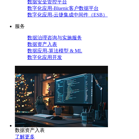
数据安全管控平台
数字化应用-Bluenic客户数据平台
数字化应用-云捷集成中间件（ESB）
服务
数据治理咨询与实施服务
数据资产入表
数据应用-算法模型 & ML
数字化应用开发
数据资产入表
了解更多