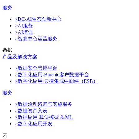
服务
>DC·AI生态创新中心
>AI服务
>AI培训
>智算中心运营服务
数据
产品及解决方案
>数据安全管控平台
>数字化应用-Bluenic客户数据平台
>数字化应用-云捷集成中间件（ESB）
服务
>数据治理咨询与实施服务
>数据资产入表
>数据应用-算法模型 & ML
>数字化应用开发
云